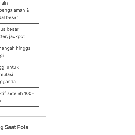
ain
pengalaman &
al besar
us besar,
ter, jackpot
engah hingga
gi
ggi untuk
mulasi
gganda
ktif setelah 100+
n
g Saat Pola