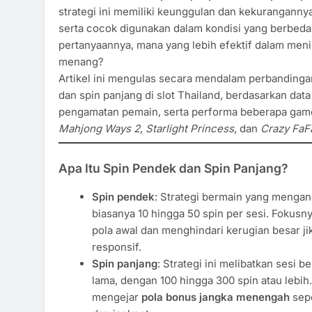
strategi ini memiliki keunggulan dan kekurangann
serta cocok digunakan dalam kondisi yang berbed
pertanyaannya, mana yang lebih efektif dalam men
menang?
Artikel ini mengulas secara mendalam perbandinga
dan spin panjang di slot Thailand, berdasarkan dat
pengamatan pemain, serta performa beberapa game
Mahjong Ways 2
,
Starlight Princess
, dan
Crazy FaF
Apa Itu Spin Pendek dan Spin Panjang?
Spin pendek
: Strategi bermain yang mengand
biasanya 10 hingga 50 spin per sesi. Fokus
pola awal dan menghindari kerugian besar ji
responsif.
Spin panjang
: Strategi ini melibatkan sesi b
lama, dengan 100 hingga 300 spin atau lebih
mengejar
pola bonus jangka menengah
sepe