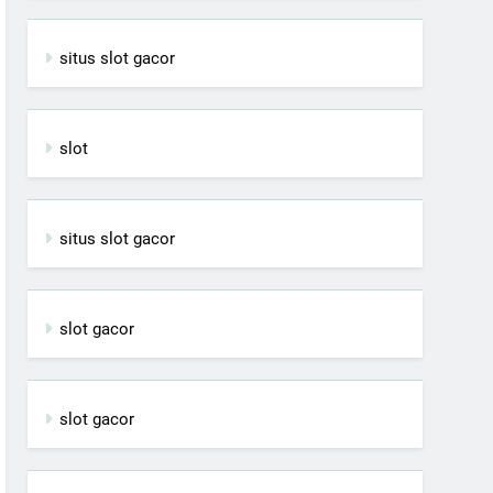
situs slot gacor
slot
situs slot gacor
slot gacor
slot gacor