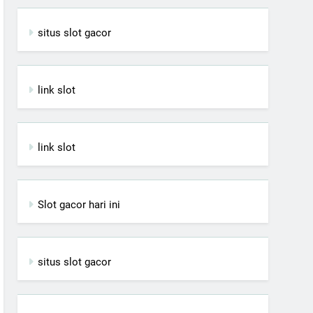
situs slot gacor
link slot
link slot
Slot gacor hari ini
situs slot gacor