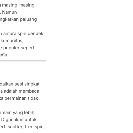
ya masing-masing,
a. Namun
ingkatkan peluang
n antara spin pendek
a komunitas,
 populer seperti
aFa
.
alkan sesi singkat,
nya adalah membaca
ka permainan tidak
ermain yang lebih
. Digunakan untuk
rti scatter, free spin,