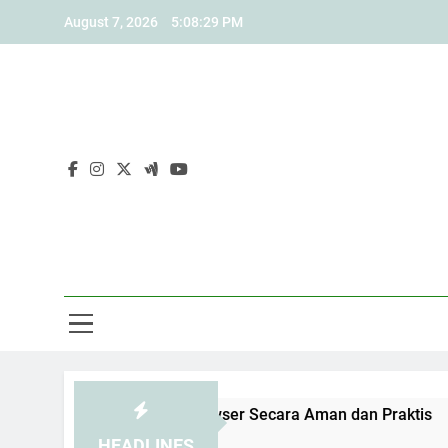
Skip
August 7, 2026
5:08:30 PM
to
content
KSV
Bergabung
 dari Berbagai Browser Secara Aman dan Praktis
Daftar
3 Months
HEADLINES