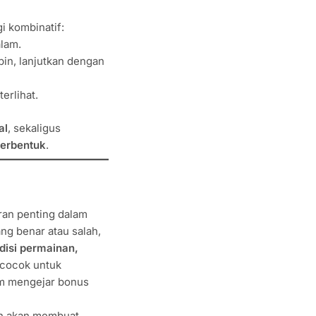
 kombinatif:
alam.
pin, lanjutkan dengan
erlihat.
al
, sekaligus
terbentuk
.
ran penting dalam
ang benar atau salah,
disi permainan,
 cocok untuk
am mengejar bonus
an akan membuat