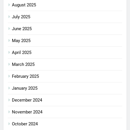
August 2025
July 2025
June 2025
May 2025
April 2025
March 2025
February 2025
January 2025
December 2024
November 2024
October 2024