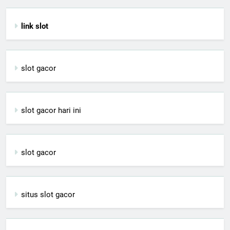
link slot
slot gacor
slot gacor hari ini
slot gacor
situs slot gacor