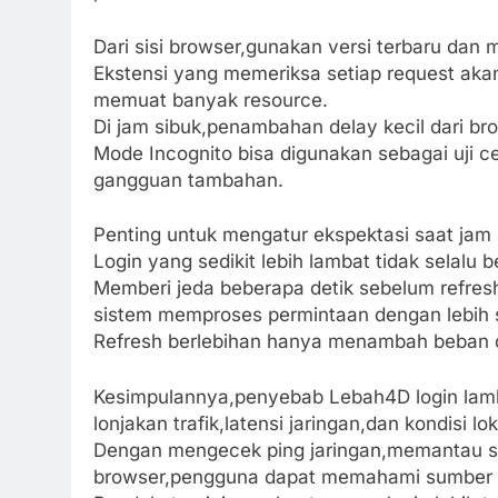
Dari sisi browser,gunakan versi terbaru dan 
Ekstensi yang memeriksa setiap request ak
memuat banyak resource.
Di jam sibuk,penambahan delay kecil dari bro
Mode Incognito bisa digunakan sebagai uji c
gangguan tambahan.
Penting untuk mengatur ekspektasi saat jam 
Login yang sedikit lebih lambat tidak selalu 
Memberi jeda beberapa detik sebelum refres
sistem memproses permintaan dengan lebih s
Refresh berlebihan hanya menambah beban 
Kesimpulannya,penyebab Lebah4D login lamb
lonjakan trafik,latensi jaringan,dan kondisi l
Dengan mengecek ping jaringan,memantau sta
browser,pengguna dapat memahami sumber p