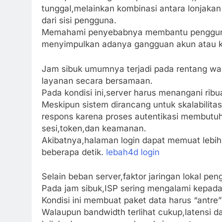
tunggal,melainkan kombinasi antara lonjakan
dari sisi pengguna.
Memahami penyebabnya membantu pengguna b
menyimpulkan adanya gangguan akun atau k
Jam sibuk umumnya terjadi pada rentang wa
layanan secara bersamaan.
Pada kondisi ini,server harus menangani rib
Meskipun sistem dirancang untuk skalabili
respons karena proses autentikasi membutuhk
sesi,token,dan keamanan.
Akibatnya,halaman login dapat memuat lebih
beberapa detik.
lebah4d login
Selain beban server,faktor jaringan lokal pe
Pada jam sibuk,ISP sering mengalami kepadatan
Kondisi ini membuat paket data harus “antre
Walaupun bandwidth terlihat cukup,latensi d