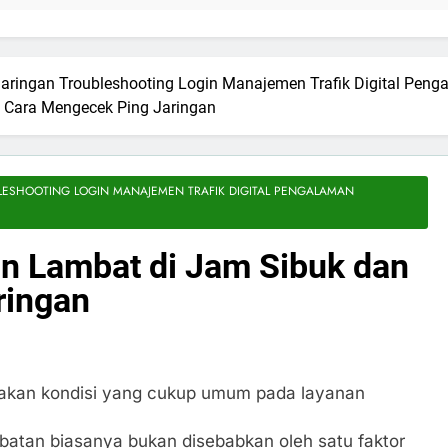
 Jaringan Troubleshooting Login Manajemen Trafik Digital Pe
 Cara Mengecek Ping Jaringan
BLESHOOTING LOGIN MANAJEMEN TRAFIK DIGITAL PENGALAMAN
n Lambat di Jam Sibuk dan
ringan
upakan kondisi yang cukup umum pada layanan
mbatan biasanya bukan disebabkan oleh satu faktor