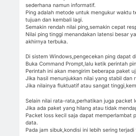
sederhana namun informatif.
Ping adalah metode untuk mengukur waktu te
tujuan dan kembali lagi.
Semakin rendah nilai ping,semakin cepat res
Nilai ping tinggi menandakan latensi besar 
akhirnya terbuka.
Di sistem Windows,pengecekan ping dapat d
Buka Command Prompt,lalu ketik perintah ping
Perintah ini akan mengirim beberapa paket u
Jika hasil menunjukkan nilai yang stabil dan r
Jika nilainya fluktuatif atau sangat tinggi,
Selain nilai rata-rata,perhatikan juga packet l
Jika ada paket yang hilang atau tidak mendapa
Packet loss kecil saja dapat memperlambat p
data.
Pada jam sibuk,kondisi ini lebih sering terjad