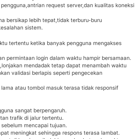
 pengguna,antrian request server,dan kualitas koneksi
ersikap lebih tepat,tidak terburu-buru
esalahan sistem.
ktu tertentu ketika banyak pengguna mengakses
uan permintaan login dalam waktu hampir bersamaan.
tas,lonjakan mendadak tetap dapat menambah waktu
an validasi berlapis seperti pengecekan
 lama atau tombol masuk terasa tidak responsif
ngguna sangat berpengaruh.
 trafik di jalur tertentu.
” sebelum mencapai tujuan.
apat meningkat sehingga respons terasa lambat.