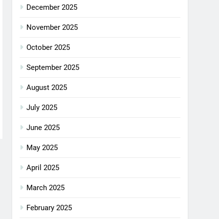
December 2025
November 2025
October 2025
September 2025
August 2025
July 2025
June 2025
May 2025
April 2025
March 2025
February 2025