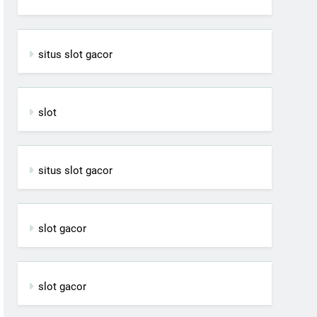
situs slot gacor
slot
situs slot gacor
slot gacor
slot gacor