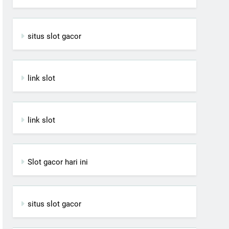
situs slot gacor
link slot
link slot
Slot gacor hari ini
situs slot gacor