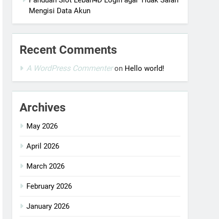
Mengisi Data Akun
Recent Comments
A WordPress Commenter
on
Hello world!
Archives
May 2026
April 2026
March 2026
February 2026
January 2026