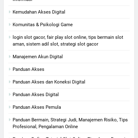
Kemudahan Akses Digital
Komunitas & Psikologi Game
login slot gacor, fair play slot online, tips bermain slot
aman, sistem adil slot, strategi slot gacor
Manajemen Akun Digital
Panduan Akses
Panduan Akses dan Koneksi Digital
Panduan Akses Digital
Panduan Akses Pemula
Panduan Bermain, Strategi Judi, Manajemen Risiko, Tips
Profesional, Pengalaman Online