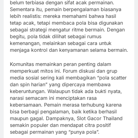
belum terbiasa dengan sifat acak permainan.
Sementara itu, pemain berpengalaman biasanya
lebih realistis: mereka memahami bahwa hasil
tetap acak, tetapi membaca pola bisa digunakan
sebagai strategi mengatur ritme bermain. Dengan
begitu, pola tidak dilihat sebagai rumus
kemenangan, melainkan sebagai cara untuk
menjaga kontrol dan kenyamanan selama bermain.
Komunitas memainkan peran penting dalam
memperkuat mitos ini. Forum diskusi dan grup
media sosial sering kali membagikan “pola scatter
dan spin harian” yang dipercaya membawa
keberuntungan. Walaupun tidak ada bukti nyata,
narasi semacam ini menciptakan rasa
kebersamaan. Pemain merasa terhubung karena
bisa berbagi pengalaman, baik ketika berhasil
maupun gagal. Dampaknya, Slot Gacor Thailand
semakin populer dan mendapat citra positif
sebagai permainan yang “punya pola”.