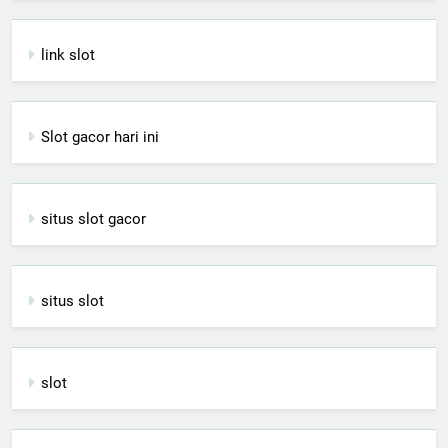
link slot
Slot gacor hari ini
situs slot gacor
situs slot
slot