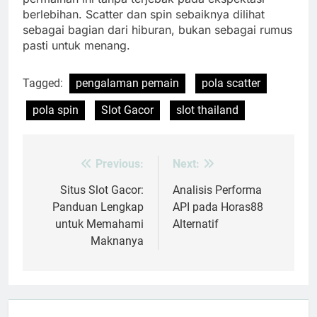
berlebihan. Scatter dan spin sebaiknya dilihat
sebagai bagian dari hiburan, bukan sebagai rumus
pasti untuk menang.
Tagged:
pengalaman pemain
pola scatter
pola spin
Slot Gacor
slot thailand
Previous:
Next:
Post
navigation
Situs Slot Gacor:
Analisis Performa
Panduan Lengkap
API pada Horas88
untuk Memahami
Alternatif
Maknanya