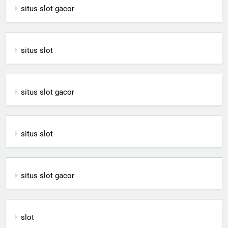
situs slot gacor
situs slot
situs slot gacor
situs slot
situs slot gacor
slot