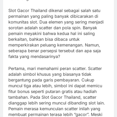
Slot Gacor Thailand dikenal sebagai salah satu
permainan yang paling banyak dibicarakan di
komunitas slot. Dua elemen yang sering menjadi
sorotan adalah scatter dan pola spin. Banyak
pemain meyakini bahwa kedua hal ini saling
berkaitan, bahkan bisa dibaca untuk
memperkirakan peluang kemenangan. Namun,
seberapa benar persepsi tersebut dan apa saja
fakta yang mendasarinya?
Pertama, mari memahami peran scatter. Scatter
adalah simbol khusus yang biasanya tidak
bergantung pada garis pembayaran. Cukup
muncul tiga atau lebih, simbol ini dapat memicu
fitur bonus seperti putaran gratis atau hadiah
tambahan. Pada Slot Gacor Thailand, scatter
dianggap lebih sering muncul dibanding slot lain.
Pemain merasa kemunculan scatter inilah yang
membuat permainan terasa lebih “gacor”. Meski