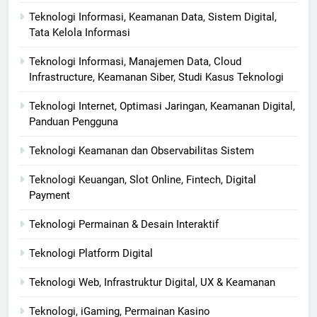
Teknologi Informasi, Keamanan Data, Sistem Digital,
Tata Kelola Informasi
Teknologi Informasi, Manajemen Data, Cloud
Infrastructure, Keamanan Siber, Studi Kasus Teknologi
Teknologi Internet, Optimasi Jaringan, Keamanan Digital,
Panduan Pengguna
Teknologi Keamanan dan Observabilitas Sistem
Teknologi Keuangan, Slot Online, Fintech, Digital
Payment
Teknologi Permainan & Desain Interaktif
Teknologi Platform Digital
Teknologi Web, Infrastruktur Digital, UX & Keamanan
Teknologi, iGaming, Permainan Kasino